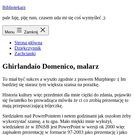
Przejdź
Bibliotekarz
do
pale faję, piję rum, czasem uda mi się coś wymyśleć ;)
treści
Menu
Zamknij
Strona główna
Dziękczynnik
Zachcianki
Ghirlandaio Domenico, malarz
To miał być sukces a wyszło zgodnie z prawem Murphiego :( Im
bardziej się starasz tym większa szansa na porażkę.
Historia kultury więc przedmiot dla mnie ciężki do zdania, pojawiło
się światełko bo prowadząca mówiła że ci co zrobią prezentację to
mają przepuszczającą trójeczkę.
Siedziałem nad PowerPointem i netem godzinami jak oszołom żeby
wykorzystać szansę, a tu qpa. Mało miękki mnie wyłożył,
wiedziałem że w IINiSB jest PowerPoint w wersji ok 2000 więc
zapisałem prezentację w formacie 97-2003 jako prezentację i jako