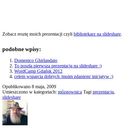
Zobacz resztę moich prezentacji czyli
bibliotekarz na slideshare
.
podobne wpisy:
Domenico Ghirlandaio
To poszła pierwsza prezentacja na slideshare :)
WordCamp Gdańsk 2012
celem wsparcia dobrych /moim zdaniem/ inicjatyw :)
Opublikowano
8 maja, 2009
Umieszczono w kategoriach:
mózgownica
Tagi
prezentacja
,
slideshare