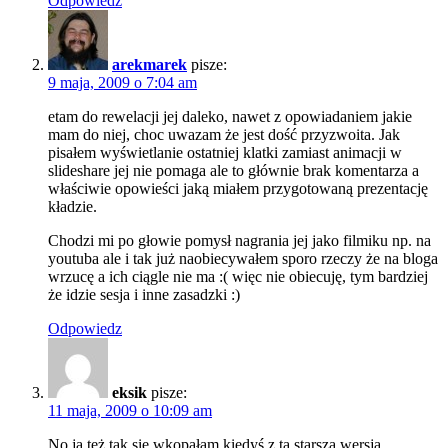
Odpowiedz
arekmarek
pisze:
9 maja, 2009 o 7:04 am
etam do rewelacji jej daleko, nawet z opowiadaniem jakie
mam do niej, choc uwazam że jest dość przyzwoita. Jak
pisałem wyświetlanie ostatniej klatki zamiast animacji w
slideshare jej nie pomaga ale to głównie brak komentarza a
właściwie opowieści jaką miałem przygotowaną prezentację
kładzie.
Chodzi mi po głowie pomysł nagrania jej jako filmiku np. na
youtuba ale i tak już naobiecywałem sporo rzeczy że na bloga
wrzucę a ich ciągle nie ma :( więc nie obiecuję, tym bardziej
że idzie sesja i inne zasadzki :)
Odpowiedz
eksik
pisze:
11 maja, 2009 o 10:09 am
No ja też tak się wkopałam kiedyś z tą starszą wersją…