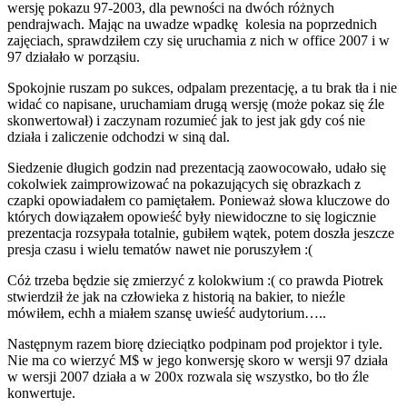
wersję pokazu 97-2003, dla pewności na dwóch różnych
pendrajwach. Mając na uwadze wpadkę kolesia na poprzednich
zajęciach, sprawdziłem czy się uruchamia z nich w office 2007 i w
97 działało w porząsiu.
Spokojnie ruszam po sukces, odpalam prezentację, a tu brak tła i nie
widać co napisane, uruchamiam drugą wersję (może pokaz się źle
skonwertował) i zaczynam rozumieć jak to jest jak gdy coś nie
działa i zaliczenie odchodzi w siną dal.
Siedzenie długich godzin nad prezentacją zaowocowało, udało się
cokolwiek zaimprowizować na pokazujących się obrazkach z
czapki opowiadałem co pamiętałem. Ponieważ słowa kluczowe do
których dowiązałem opowieść były niewidoczne to się logicznie
prezentacja rozsypała totalnie, gubiłem wątek, potem doszła jeszcze
presja czasu i wielu tematów nawet nie poruszyłem :(
Cóż trzeba będzie się zmierzyć z kolokwium :( co prawda Piotrek
stwierdził że jak na człowieka z historią na bakier, to nieźle
mówiłem, echh a miałem szansę uwieść audytorium…..
Następnym razem biorę dzieciątko podpinam pod projektor i tyle.
Nie ma co wierzyć M$ w jego konwersję skoro w wersji 97 działa
w wersji 2007 działa a w 200x rozwala się wszystko, bo tło źle
konwertuje.