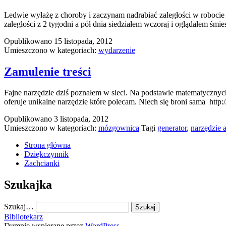
Ledwie wyłażę z choroby i zaczynam nadrabiać zaległości w robocie
zaległości z 2 tygodni a pół dnia siedziałem wczoraj i oglądałem śmi
Opublikowano
15 listopada, 2012
Umieszczono w kategoriach:
wydarzenie
Zamulenie treści
Fajne narzędzie dziś poznałem w sieci. Na podstawie matematycznych
oferuje unikalne narzędzie które polecam. Niech się broni sama http:
Opublikowano
3 listopada, 2012
Umieszczono w kategoriach:
mózgownica
Tagi
generator
,
narzędzie 
Strona główna
Dziękczynnik
Zachcianki
Szukajka
Szukaj…
Bibliotekarz
Dumnie wspierane przez
WordPress
.