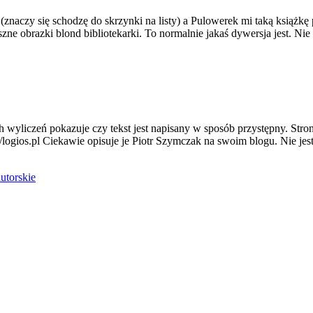
 (znaczy się schodzę do skrzynki na listy) a Pulowerek mi taką książ
eszne obrazki blond bibliotekarki. To normalnie jakaś dywersja jest. N
 wyliczeń pokazuje czy tekst jest napisany w sposób przystępny. Stro
//logios.pl Ciekawie opisuje je Piotr Szymczak na swoim blogu. Nie je
autorskie