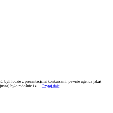
ć, byli ludzie z prezentacjami konkursami, pewnie agenda jakaś
Warszawska
cjusza) było radośnie i z…
Czytaj dalej
balanga
blogosfery