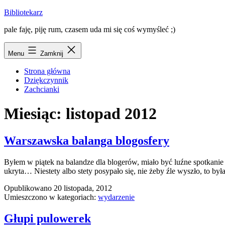
Przejdź
Bibliotekarz
do
pale faję, piję rum, czasem uda mi się coś wymyśleć ;)
treści
Menu
Zamknij
Strona główna
Dziękczynnik
Zachcianki
Miesiąc:
listopad 2012
Warszawska balanga blogosfery
Byłem w piątek na balandze dla blogerów, miało być luźne spotkanie 
ukryta… Niestety albo stety posypało się, nie żeby źle wyszło, to by
Opublikowano
20 listopada, 2012
Umieszczono w kategoriach:
wydarzenie
Głupi pulowerek