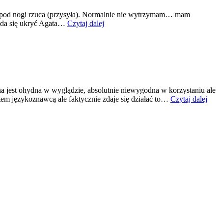
kę pod nogi rzuca (przysyła). Normalnie nie wytrzymam… mam
Głupi
ie da się ukryć Agata…
Czytaj dalej
pulowerek
na jest ohydna w wyglądzie, absolutnie niewygodna w korzystaniu ale
Zam
stem językoznawcą ale faktycznie zdaje się działać to…
Czytaj dalej
treś