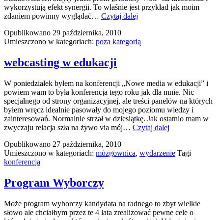
wykorzystują efekt synergii. To właśnie jest przykład jak moim
Kobiety
zdaniem powinny wyglądać…
Czytaj dalej
Woli
Opublikowano
29 października, 2010
–
Umieszczono w kategoriach:
poza kategorią
kandydatki
do
rady
webcasting w edukacji
na
facebooku
W poniedziałek byłem na konferencji „Nowe media w edukacji” i
powiem wam to była konferencja tego roku jak dla mnie. Nic
specjalnego od strony organizacyjnej, ale treści panelów na których
byłem wręcz idealnie pasowały do mojego poziomu wiedzy i
zainteresowań. Normalnie strzał w dziesiątkę. Jak ostatnio mam w
webcasting
zwyczaju relacja szła na żywo via mój…
Czytaj dalej
w
Opublikowano
27 października, 2010
edukacji
Umieszczono w kategoriach:
mózgownica
,
wydarzenie
Tagi
konferencja
Program Wyborczy
Może program wyborczy kandydata na radnego to zbyt wielkie
słowo ale chciałbym przez te 4 lata zrealizować pewne cele o