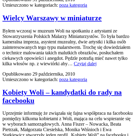
Umieszczono w kategoriach:
poza kategorią
Wielcy Warszawy w miniaturze
Byłem wczoraj w muzeum Woli na spotkaniu z artystami ze
Stowarzyszenia Polskich Malarzy Miniaturzystów. To była bardzo
kameralna impreza, asystent muzealny, dwie artystki i kilka osób
zainteresowanych tego typu malarstwem. Trochę się dowiedziałem
o technice malowania takich malutkich obrazków, posłuchałem
ciekawych opowieści i anegdot. Pędzle potrafią mieć nawet tylko
Wielcy
kilka włosów np. z wiewiórki aby…
Czytaj dalej
Warszawy
Opublikowano
29 października, 2010
w
Umieszczono w kategoriach:
poza kategorią
miniaturze
Kobiety Woli – kandydatki do rady na
facebooku
Uprzejmie informuję że związała się fajna współpraca na facebooku
pomiędzy kilkoma kobietami z Woli, mająca na celu wspieranie się
w wyborach samorządowych. Anna Fiszer – Nowacka, Beata
Pietrzak, Małgorzata Ciesielska, Monika Wiśnioch i Ewa
Statkiewicz stworzyły jeden profil „Kobiety Woli” na facebooku i