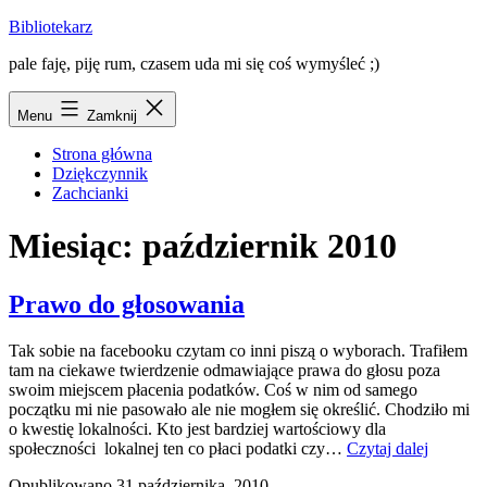
Przejdź
Bibliotekarz
do
pale faję, piję rum, czasem uda mi się coś wymyśleć ;)
treści
Menu
Zamknij
Strona główna
Dziękczynnik
Zachcianki
Miesiąc:
październik 2010
Prawo do głosowania
Tak sobie na facebooku czytam co inni piszą o wyborach. Trafiłem
tam na ciekawe twierdzenie odmawiające prawa do głosu poza
swoim miejscem płacenia podatków. Coś w nim od samego
początku mi nie pasowało ale nie mogłem się określić. Chodziło mi
o kwestię lokalności. Kto jest bardziej wartościowy dla
Prawo
społeczności lokalnej ten co płaci podatki czy…
Czytaj dalej
do
Opublikowano
31 października, 2010
głosowa