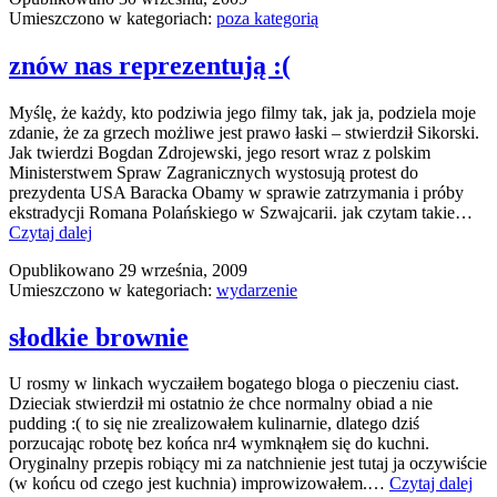
Umieszczono w kategoriach:
poza kategorią
instytut
znów nas reprezentują :(
Myślę, że każdy, kto podziwia jego filmy tak, jak ja, podziela moje
zdanie, że za grzech możliwe jest prawo łaski – stwierdził Sikorski.
Jak twierdzi Bogdan Zdrojewski, jego resort wraz z polskim
Ministerstwem Spraw Zagranicznych wystosują protest do
prezydenta USA Baracka Obamy w sprawie zatrzymania i próby
ekstradycji Romana Polańskiego w Szwajcarii. jak czytam takie…
znów
Czytaj dalej
nas
Opublikowano
29 września, 2009
reprezentują
Umieszczono w kategoriach:
wydarzenie
:
(
słodkie brownie
U rosmy w linkach wyczaiłem bogatego bloga o pieczeniu ciast.
Dzieciak stwierdził mi ostatnio że chce normalny obiad a nie
pudding :( to się nie zrealizowałem kulinarnie, dlatego dziś
porzucając robotę bez końca nr4 wymknąłem się do kuchni.
Oryginalny przepis robiący mi za natchnienie jest tutaj ja oczywiście
sło
(w końcu od czego jest kuchnia) improwizowałem.…
Czytaj dalej