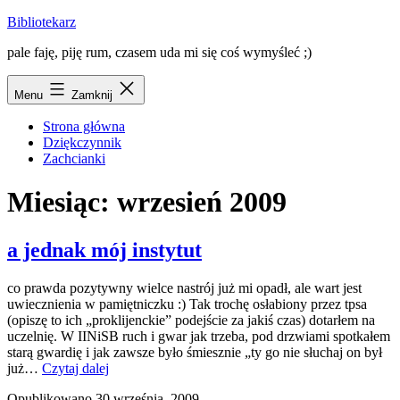
Przejdź
Bibliotekarz
do
pale faję, piję rum, czasem uda mi się coś wymyśleć ;)
treści
Menu
Zamknij
Strona główna
Dziękczynnik
Zachcianki
Miesiąc:
wrzesień 2009
a jednak mój instytut
co prawda pozytywny wielce nastrój już mi opadł, ale wart jest
uwiecznienia w pamiętniczku :) Tak trochę osłabiony przez tpsa
(opiszę to ich „proklijenckie” podejście za jakiś czas) dotarłem na
uczelnię. W IINiSB ruch i gwar jak trzeba, pod drzwiami spotkałem
starą gwardię i jak zawsze było śmiesznie „ty go nie słuchaj on był
a
już…
Czytaj dalej
jednak
Opublikowano
30 września, 2009
mój