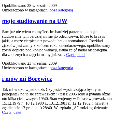
bro
Opublikowano
28 września, 2009
Umieszczono w kategoriach:
poza kategorią
moje studiowanie na UW
Sam już nie wiem co myśleć. Im bardziej patrzę na to moje
studiowanie tym bardziej mi się go odechciewa. Może to kryzys
jakiś, a może cierpienie z powodu braku normalności. Rozkład
zjazdów jest znany z końcem roku kalendarzowego, opublikowany
został dopiero pod koniec wakacji, siatka zajęć nadal niedostępna
moje
dla zaocznych a zajęcia mamy już za…
Czytaj dalej
studiowanie
Opublikowano
23 września, 2009
na
Umieszczono w kategoriach:
poza kategorią
UW
i mów mi Borewicz
Tak mi w oko wpadło dziś Czy jesteś wystarczająco bystry na
policjanta? no to się sprawdziłem :) test z 2005 roku a pytania różne
oto kilka ciekawszych 19/40. Stan wojenny w Polsce wprowadzono
15.12.1979 r., 10.12.1980 r., 13.12.1981 r., 12.12.1982 r. nawet ja
zgadłem że 13 grudnia :) 28/40. W szpitalu „A” rodzi się dziennie…
i
Czytaj dalej