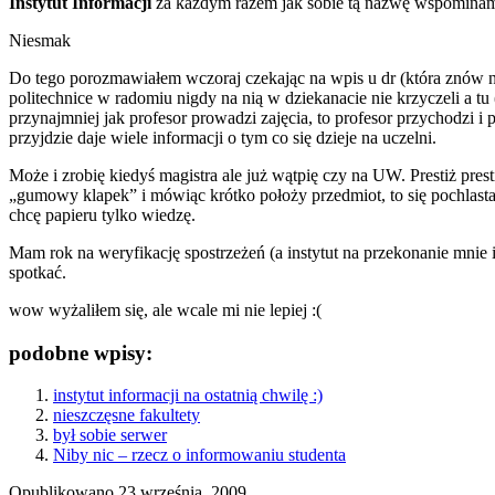
Instytut Informacji
za każdym razem jak sobie tą nazwę wspominam w 
Niesmak
Do tego porozmawiałem wczoraj czekając na wpis u dr (która znów ni
politechnice w radomiu nigdy na nią w dziekanacie nie krzyczeli a t
przynajmniej jak profesor prowadzi zajęcia, to profesor przychodzi i
przyjdzie daje wiele informacji o tym co się dzieje na uczelni.
Może i zrobię kiedyś magistra ale już wątpię czy na UW. Prestiż pres
„gumowy klapek” i mówiąc krótko położy przedmiot, to się pochlast
chcę papieru tylko wiedzę.
Mam rok na weryfikację spostrzeżeń (a instytut na przekonanie mnie i 
spotkać.
wow wyżaliłem się, ale wcale mi nie lepiej :(
podobne wpisy:
instytut informacji na ostatnią chwilę :)
nieszczęsne fakultety
był sobie serwer
Niby nic – rzecz o informowaniu studenta
Opublikowano
23 września, 2009