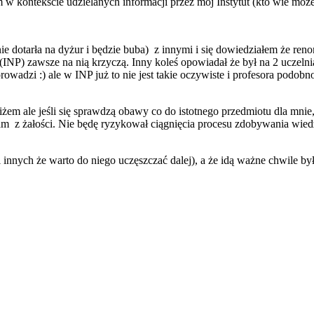
kontekście udzielanych informacji przez mój Instytut (kto wie może w 
e dotarła na dyżur i będzie buba) z innymi i się dowiedziałem że ren
u (INP) zawsze na nią krzyczą. Inny koleś opowiadał że był na 2 uczel
 prowadzi :) ale w INP już to nie jest takie oczywiste i profesora pod
tiżem ale jeśli się sprawdzą obawy co do istotnego przedmiotu dla mni
am z żałości. Nie będę ryzykował ciągnięcia procesu zdobywania wied
innych że warto do niego uczęszczać dalej), a że idą ważne chwile było 