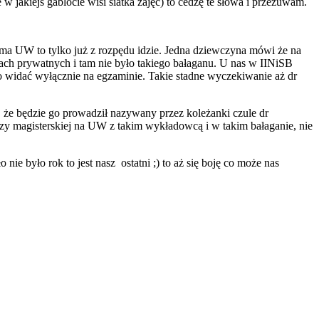
jakiejś gablocie wisi siatka zajęć) to cedzę te słowa i przeżuwam.
oma UW to tylko już z rozpędu idzie. Jedna dziewczyna mówi że na
niach prywatnych i tam nie było takiego bałaganu. U nas w IINiSB
obno widać wyłącznie na egzaminie. Takie stadne wyczekiwanie aż dr
e, że będzie go prowadził nazywany przez koleżanki czule dr
zy magisterskiej na UW z takim wykładowcą i w takim bałaganie, nie
nie było rok to jest nasz ostatni ;) to aż się boję co może nas