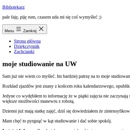
Przejdź
Bibliotekarz
do
pale faję, piję rum, czasem uda mi się coś wymyśleć ;)
treści
Menu
Zamknij
Strona główna
Dziękczynnik
Zachcianki
moje studiowanie na UW
Sam już nie wiem co myśleć. Im bardziej patrzę na to moje studiowan
Rozkład zjazdów jest znany z końcem roku kalendarzowego, opublikow
Jedyne co wydębiłem to informację że w piątki zajęcia nie zaczynają s
większe możliwości manewru z robotą.
Dzienni już mają siatkę zajęć, dziś się dowiedziałem że zintensyfikowa
Mam chęć to pyrgnąć w kąt studiowanie i dać sobie spokój.