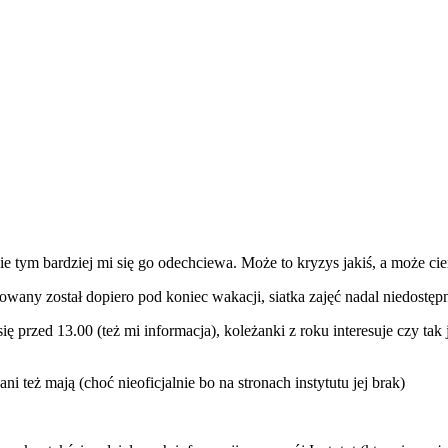
ie tym bardziej mi się go odechciewa. Może to kryzys jakiś, a może ci
any został dopiero pod koniec wakacji, siatka zajęć nadal niedostępn
ię przed 13.00 (też mi informacja), koleżanki z roku interesuje czy tak
ni też mają (choć nieoficjalnie bo na stronach instytutu jej brak)