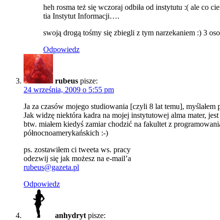
heh
rosma
też się wczoraj odbiła od instytutu :( ale co c
tia Instytut Informacji….
swoją drogą tośmy się zbiegli z tym narzekaniem :) 3 os
Odpowiedz
rubeus
pisze:
24 września, 2009 o 5:55 pm
Ja za czasów mojego studiowania [czyli 8 lat temu], myślałem p
Jak widzę niektóra kadra na mojej instytutowej alma mater, jest 
btw. miałem kiedyś zamiar chodzić na fakultet z programowania
północnoamerykańskich :-)
ps. zostawiłem ci tweeta ws. pracy
odezwij się jak możesz na e-mail’a
rubeus@gazeta.pl
Odpowiedz
anhydryt
pisze: