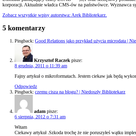
korporacji. Aktualnie władca CMS-ów na państwówce. Wyznawca syn
Zobacz wszystkie wpisy autorstwa: Arek Bibliotekarz.
5 komentarzy
Pingback:
Good Relations jako przykład użycia microdata | Nie
Krzysztof Raczek
pisze:
8 grudnia, 2011 o 11:39 am
Fajny artykuł o mikroformatach. Jestem ciekaw jak będą wykor
Odpowiedz
Pingback:
czemu cisza na blogu? | Niedoszły Bibliotekarz
adam
pisze:
6 sierpnia, 2012 o 7:31 am
Witam
Ciekawy artykuł .Szkoda trochę że nie poruszyłeś wątku imple