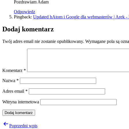
Pozdrawiam Adam
Odpowiedz
Pingback:
Updated hAtom i Google dla webmasterów | Arek -
Dodaj komentarz
Twój adres email nie zostanie opublikowany.
Wymagane pola są ozn
Komentarz
*
Nazwa
*
Adres email
*
Witryna internetowa
Nawigacja
Poprzedni wpis