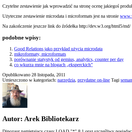
Czytelne zestawienie jak wprowadzić na stronę ocenę jakiegoś prod
Użyteczne zestawienie microdata i microformats jest na stronie
www.
Na zakończenie jeszcze link do źródełka
http://dev.w3.org/html5/md/
podobne wpisy:
Good Relations jako przykład użycia microdata
mikroformaty, microformats
porównanie statystyk od gemius, analytics, counter per day
co wkurza mnie na blogach „eksperckich”
Opublikowano
28 listopada, 2011
Umieszczono w kategoriach:
narzędzia
,
przydatne on-line
Tagi
seman
Autor: Arek Bibliotekarz
Dinozaur pamiętający czasy LOAD "*",8,1 oraz szczęśliwy posiadacz