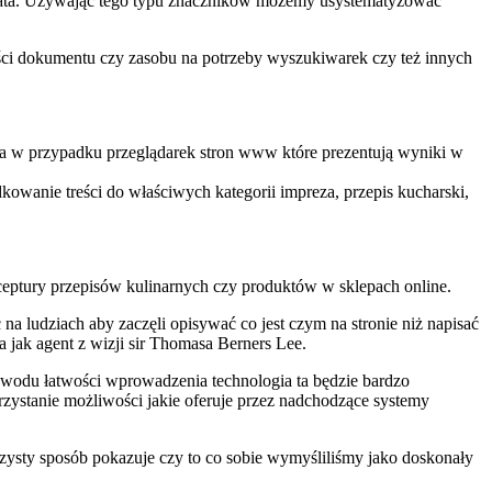
data. Używając tego typu znaczników możemy usystematyzować
ci dokumentu czy zasobu na potrzeby wyszukiwarek czy też innych
cza w przypadku przeglądarek stron www które prezentują wyniki w
owanie treści do właściwych kategorii impreza, przepis kucharski,
ptury przepisów kulinarnych czy produktów w sklepach online.
 ludziach aby zaczęli opisywać co jest czym na stronie niż napisać
a jak agent z wizji sir Thomasa Berners Lee.
powodu łatwości wprowadzenia technologia ta będzie bardzo
zystanie możliwości jakie oferuje przez nadchodzące systemy
rzysty sposób pokazuje czy to co sobie wymyśliliśmy jako doskonały