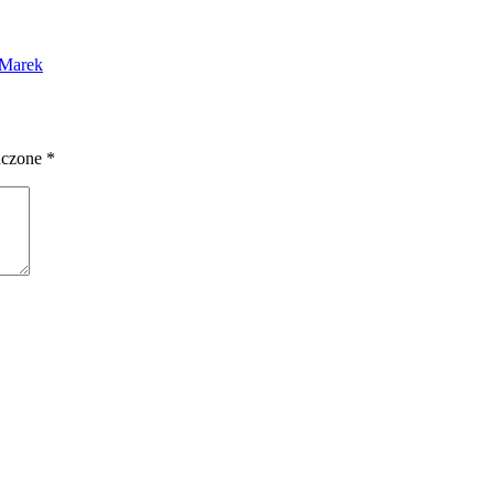
 Marek
aczone
*