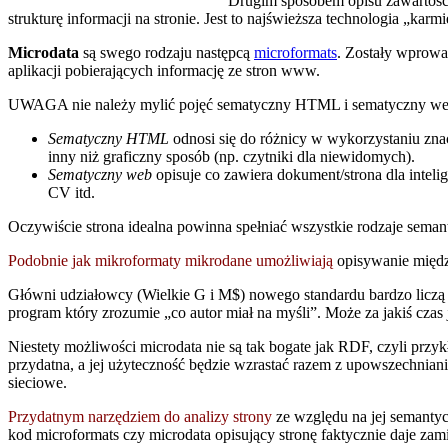
Drugim sposobem opisu zawartośc
strukturę informacji na stronie. Jest to najświeższa technologia „ka
Microdata
są swego rodzaju następcą
microformats
. Zostały wprowa
aplikacji pobierających informację ze stron www.
UWAGA nie należy mylić pojęć sematyczny HTML i sematyczny we
Sematyczny HTML
odnosi się do różnicy w wykorzystaniu zna
inny niż graficzny sposób (np. czytniki dla niewidomych).
Sematyczny web
opisuje co zawiera dokument/strona dla intel
CV itd.
Oczywiście strona idealna powinna spełniać wszystkie rodzaje semanty
Podobnie jak mikroformaty mikrodane umożliwiają
opisywanie międz
Główni udziałowcy (Wielkie G i M$) nowego standardu bardzo liczą n
program który zrozumie „co autor miał na myśli”. Może za jakiś czas 
Niestety możliwości microdata nie są tak bogate jak RDF, czyli prz
przydatna, a jej użyteczność będzie wzrastać razem z upowszechnia
sieciowe.
Przydatnym narzędziem do analizy strony
ze względu na jej semantycz
kod microformats czy microdata opisujący stronę faktycznie daje zami