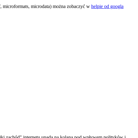
DF, microformats, microdata) można zobaczyć w
helpie od googla
iki zachód" internetu upada na kolana pod wpływem polityków i