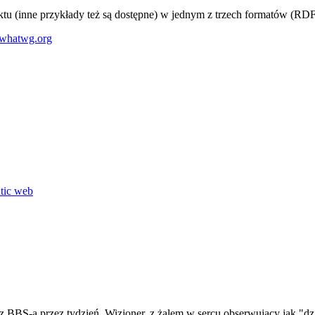
uktu (inne przykłady też są dostępne) w jednym z trzech formatów (R
whatwg.org
tic web
 BBS-a przez tydzień. Wizjoner, z żalem w sercu obserwujący jak "dz