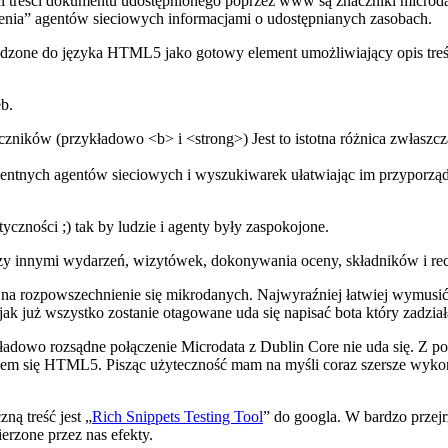
i treści dokumentu udostępnionego poprzez www są znaczniki micro
rmienia” agentów sieciowych informacjami o udostępnianych zasobach.
dzone do języka HTML5 jako gotowy element umożliwiający opis treś
b.
czników (przykładowo <b> i <strong>) Jest to istotna różnica zwłasz
igentnych agentów sieciowych i wyszukiwarek ułatwiając im przyporządk
czności ;) tak by ludzie i agenty były zaspokojone.
y innymi wydarzeń, wizytówek, dokonywania oceny, składników i rece
a rozpowszechnienie się mikrodanych. Najwyraźniej łatwiej wymusić na
jak już wszystko zostanie otagowane uda się napisać bota który zadział
ykładowo rozsądne połączenie Microdata z Dublin Core nie uda się. Z 
niem się HTML5. Pisząc użyteczność mam na myśli coraz szersze wykor
ną treść jest „
Rich Snippets Testing Tool
” do googla. W bardzo przej
erzone przez nas efekty.