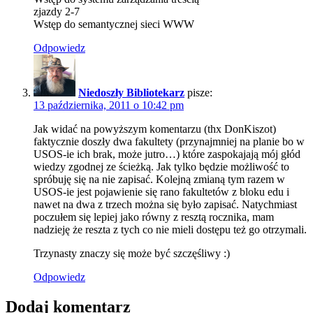
zjazdy 2-7
Wstęp do semantycznej sieci WWW
Odpowiedz
Niedoszły Bibliotekarz
pisze:
13 października, 2011 o 10:42 pm
Jak widać na powyższym komentarzu (thx DonKiszot)
faktycznie doszły dwa fakultety (przynajmniej na planie bo w
USOS-ie ich brak, może jutro…) które zaspokajają mój głód
wiedzy zgodnej ze ścieżką. Jak tylko będzie możliwość to
spróbuję się na nie zapisać. Kolejną zmianą tym razem w
USOS-ie jest pojawienie się rano fakultetów z bloku edu i
nawet na dwa z trzech można się było zapisać. Natychmiast
poczułem się lepiej jako równy z resztą rocznika, mam
nadzieję że reszta z tych co nie mieli dostępu też go otrzymali.
Trzynasty znaczy się może być szczęśliwy :)
Odpowiedz
Dodaj komentarz