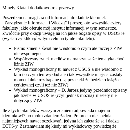
Minęły 3 lata i dodatkowo rok przerwy.
Poszedłem na
magistra od informacji dokładnie kierunek
„Zarządzanie Informacją i Wiedzą” i proszę, oto wszystkie cztery
fakultety jakie oferuje mój instytut informacji w tym semestrze.
Zwróćcie przy okazji uwagę na ich jakże bogate opisy w USOS-ie
(wystarczy kliknąć w tym celu na tytule fakultetu).
Pismo zmienia świat
nie wiadomo o czym ale raczej z ZIW
nic wspólnego
Współczesny rynek mediów
marna szansa że tematyka choć
liźnie ZIW
Wykład monograficzny
tu nawet z USOS-a nie wiadomo z
kim i o czym ten wykład ale i tak wszystkie miejsca zostały
momentalnie rozdrapane ( są przecieki że będzie o książce
cerkiewnej czyli też nie ZIW)
Wykład monograficzny – D. Jarosz
jedyny przedmiot opisany
jak trzeba w USOS-ie (czyli jednak można) niestety nie
dotyczący ZIW
Ile z tych fakultetów waszym zdaniem odpowiada mojemu
kierunkowi? bo moim zdaniem żaden. Po prostu nie spełniają
najmniejszych nawet oczekiwań, jedyna ich zaleta że są i dadzą
ECTS-y. Zastanawiam się kiedy mi wykładowcy powiedzą że