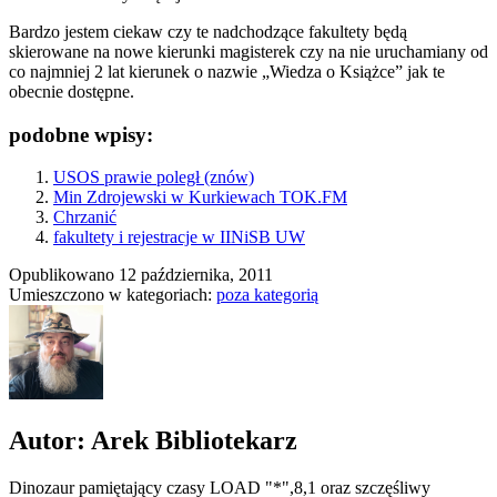
Bardzo jestem ciekaw czy te nadchodzące fakultety będą
skierowane na nowe kierunki magisterek czy na nie uruchamiany od
co najmniej 2 lat kierunek o nazwie „Wiedza o Książce” jak te
obecnie dostępne.
podobne wpisy:
USOS prawie poległ (znów)
Min Zdrojewski w Kurkiewach TOK.FM
Chrzanić
fakultety i rejestracje w IINiSB UW
Opublikowano
12 października, 2011
Umieszczono w kategoriach:
poza kategorią
Autor: Arek Bibliotekarz
Dinozaur pamiętający czasy LOAD "*",8,1 oraz szczęśliwy