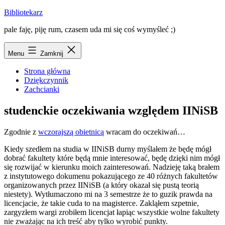
Przejdź
Bibliotekarz
do
pale faję, piję rum, czasem uda mi się coś wymyśleć ;)
treści
Menu
Zamknij
Strona główna
Dziękczynnik
Zachcianki
studenckie oczekiwania względem IINiSB
Zgodnie z
wczorajszą obietnicą
wracam do oczekiwań…
Kiedy szedłem na studia w IINiSB durny myślałem że będę mógł
dobrać fakultety które będą mnie interesować, będę dzięki nim mógł
się rozwijać w kierunku moich zainteresowań. Nadzieję taką brałem
z instytutowego dokumenu pokazującego ze 40 różnych fakultetów
organizowanych przez IINiSB (a który okazał się pustą teorią
niestety). Wytłumaczono mi na 3 semestrze że to guzik prawda na
licencjacie, że takie cuda to na magisterce. Zakląłem szpetnie,
zargyzłem wargi zrobiłem licencjat łapiąc wszystkie wolne fakultety
nie zważając na ich treść aby tylko wyrobić punkty.