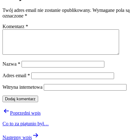
Twój adres email nie zostanie opublikowany.
Wymagane pola są
oznaczone
*
Komentarz
*
Nazwa
*
Adres email
*
Witryna internetowa
Nawigacja
Poprzedni wpis
wpisu
Co to za piątunio był…
Następny wpis