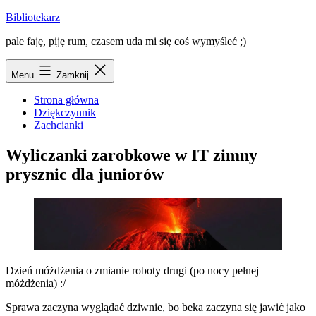
Przejdź
Bibliotekarz
do
pale faję, piję rum, czasem uda mi się coś wymyśleć ;)
treści
Menu
Zamknij
Strona główna
Dziękczynnik
Zachcianki
Wyliczanki zarobkowe w IT zimny
prysznic dla juniorów
Dzień móżdżenia o zmianie roboty drugi (po nocy pełnej
móżdżenia) :/
Sprawa zaczyna wyglądać dziwnie, bo beka zaczyna się jawić jako