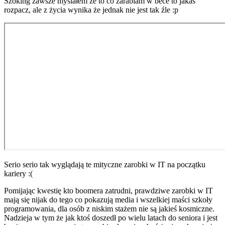
Szoking zawsze myślałem że to co zarabiam w bece to jakaś
rozpacz, ale z życia wynika że jednak nie jest tak źle :p
Serio serio tak wyglądają te mityczne zarobki w IT na początku
kariery :(
Pomijając kwestię kto boomera zatrudni, prawdziwe zarobki w IT
mają się nijak do tego co pokazują media i wszelkiej maści szkoły
programowania, dla osób z niskim stażem nie są jakieś kosmiczne.
Nadzieja w tym że jak ktoś doszedł po wielu latach do seniora i jest