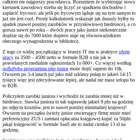
całkiem nie najgorszy pracodawca. Rozumiem że wybierając nowy
kierunek zawodowy trzeba się liczyć ze spadkiem dochodów i
zapłacić frycowe, ale jeśli po frycowym ląduje się na tym samym to
już nie jest cool. Prosty kalkulatorek wskazuje jak duuuży byłby to
spadek (nawet poniżej zarobków w przysłowiowej biedronce), a co
gorsza nawet po roku – dwóch pracy jako junior niekoniecznie
dojdzie się do 7000 które dopiero staje się równoważnikiem
obecnego wynagrodzenia w bibliotece.
Z tego co widzę początkujący w branży IT ma w praktyce
ofertę
pracy
za 3500 – 4500 netto w formule B2B a nie jak w
powielanych medialnie ogłoszeniach 1o 000+. Co więcej według
noflufjobs programista php junior
może dojść raptem do 10k.
Owszem po 3-4 latach już jako mid szklany pułap to jakieś 14-15
tysięcy więc jest zdecydowanie lepiej, ale nadal nie masz urlopu bo
to B2B.
Policzyłem zarobki juniora i wychodzi że zarabia mniej niż w
biedronce. Stawka juniora to tak naprawdę jakieś 9 pln na godzinę
po odjęciu kosztów, jest to nawet poniżej minimalnej krajowej!
Owszem na początku świeży junior otwierający firmę może mieć
preferencyjny ZUS i zamiast opłacania księgowej kupić za 50pln
jakąś księgowość w formule SaaS ale to nadal cienkie 13 zł na
godzinę.