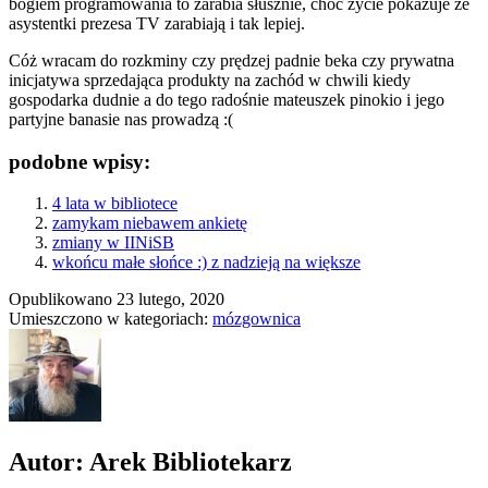
bogiem programowania to zarabia słusznie, choć życie pokazuje że
asystentki prezesa TV zarabiają i tak lepiej.
Cóż wracam do rozkminy czy prędzej padnie beka czy prywatna
inicjatywa sprzedająca produkty na zachód w chwili kiedy
gospodarka dudnie a do tego radośnie mateuszek pinokio i jego
partyjne banasie nas prowadzą :(
podobne wpisy:
4 lata w bibliotece
zamykam niebawem ankietę
zmiany w IINiSB
wkońcu małe słońce :) z nadzieją na większe
Opublikowano
23 lutego, 2020
Umieszczono w kategoriach:
mózgownica
Autor: Arek Bibliotekarz