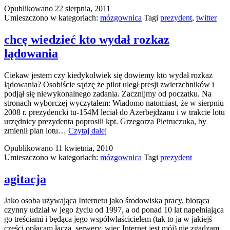
Opublikowano
22 sierpnia, 2011
Prezydenta
Umieszczono w kategoriach:
mózgownica
Tagi
prezydent
,
twitter
Polski
:
(
chcę wiedzieć kto wydał rozkaz
lądowania
Ciekaw jestem czy kiedykolwiek się dowiemy kto wydał rozkaz
lądowania? Osobiście sądzę że pilot uległ presji zwierzchników i
podjął się niewykonalnego zadania. Zacznijmy od poczatku. Na
stronach wyborczej wyczytałem: Wiadomo natomiast, że w sierpniu
2008 r. prezydencki tu-154M leciał do Azerbejdżanu i w trakcie lotu
urzędnicy prezydenta poprosili kpt. Grzegorza Pietruczuka, by
chcę
zmienił plan lotu…
Czytaj dalej
wiedzieć
Opublikowano
11 kwietnia, 2010
kto
Umieszczono w kategoriach:
mózgownica
Tagi
prezydent
wydał
rozkaz
lądowania
agitacja
Jako osoba używająca Internetu jako środowiska pracy, biorąca
czynny udział w jego życiu od 1997, a od ponad 10 lat napełniająca
go treściami i będąca jego współwłaścicielem (tak to ja w jakiejś
części opłacam łącza, serwery, więc Internet jest mój) nie zgadzam