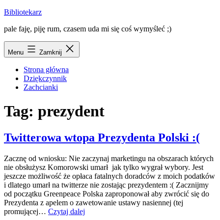
Przejdź
Bibliotekarz
do
pale faję, piję rum, czasem uda mi się coś wymyśleć ;)
treści
Menu
Zamknij
Strona główna
Dziękczynnik
Zachcianki
Tag:
prezydent
Twitterowa wtopa Prezydenta Polski :(
Zacznę od wniosku: Nie zaczynaj marketingu na obszarach których
nie obsłużysz Komorowski umarł jak tylko wygrał wybory. Jest
jeszcze możliwość że opłaca fatalnych doradców z moich podatków
i dlatego umarł na twitterze nie zostając prezydentem :( Zacznijmy
od początku Greenpeace Polska zaproponował aby zwrócić się do
Prezydenta z apelem o zawetowanie ustawy nasiennej (tej
Twitterowa
promującej…
Czytaj dalej
wtopa