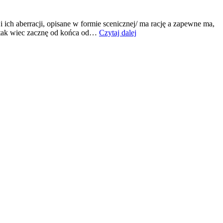
 ich aberracji, opisane w formie scenicznej/ ma rację a zapewne ma,
BLOGDAY
e! tak wiec zacznę od końca od…
Czytaj dalej
dziś
!!!