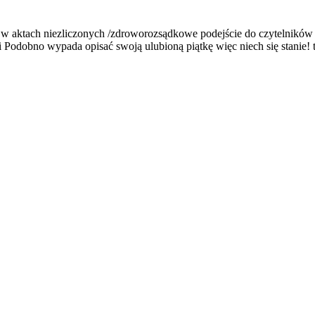
 w aktach niezliczonych /zdroworozsądkowe podejście do czytelników i
ogi Podobno wypada opisać swoją ulubioną piątkę więc niech się stani