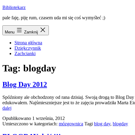
Przejdź
Bibliotekarz
do
pale faję, piję rum, czasem uda mi się coś wymyśleć ;)
treści
Menu
Zamknij
Strona główna
Dziękczynnik
Zachcianki
Tag:
blogday
Blog Day 2012
Spóźniony ale obchodzony od rana dzisiaj. Swoją drogą to Blog Day 
edukowałem. Najśmieszniejsze jest to że zajęcia prowadziła Marta 
Blog
dalej
Day
Opublikowano
1 września, 2012
2012
Umieszczono w kategoriach:
mózgownica
Tagi
blog day
,
blogday