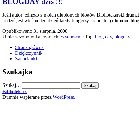
BLOGDAY dziś !!!
Jeśli autor jednego z moich ulubionych blogów Bibliotekarski dramat
to dziś jest właśnie ten dzień kiedy blogerzy komentują ulubione bl
Opublikowano
31 sierpnia, 2008
Umieszczono w kategoriach:
wydarzenie
Tagi
blog day
,
blogday
Strona główna
Dziękczynnik
Zachcianki
Szukajka
Szukaj…
Bibliotekarz
Dumnie wspierane przez
WordPress
.