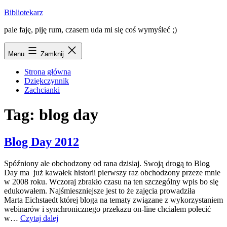
Przejdź
Bibliotekarz
do
pale faję, piję rum, czasem uda mi się coś wymyśleć ;)
treści
Menu
Zamknij
Strona główna
Dziękczynnik
Zachcianki
Tag:
blog day
Blog Day 2012
Spóźniony ale obchodzony od rana dzisiaj. Swoją drogą to Blog
Day ma już kawałek historii pierwszy raz obchodzony przeze mnie
w 2008 roku. Wczoraj zbrakło czasu na ten szczególny wpis bo się
edukowałem. Najśmieszniejsze jest to że zajęcia prowadziła
Marta Eichstaedt której bloga na tematy związane z wykorzystaniem
webinarów i synchronicznego przekazu on-line chciałem polecić
Blog
w…
Czytaj dalej
Day