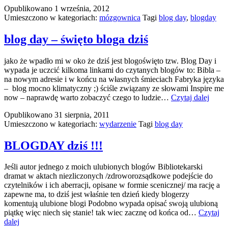
Opublikowano
1 września, 2012
2012
Umieszczono w kategoriach:
mózgownica
Tagi
blog day
,
blogday
blog day – święto bloga dziś
jako że wpadło mi w oko że dziś jest blogoświęto tzw. Blog Day i
wypada je uczcić kilkoma linkami do czytanych blogów to: Bibla –
na nowym adresie i w końcu na własnych śmieciach Fabryka języka
– blog mocno klimatyczny ;) ściśle związany ze słowami Inspire me
blog
now – naprawdę warto zobaczyć czego to ludzie…
Czytaj dalej
day
Opublikowano
31 sierpnia, 2011
–
Umieszczono w kategoriach:
wydarzenie
Tagi
blog day
święt
bloga
dziś
BLOGDAY dziś !!!
Jeśli autor jednego z moich ulubionych blogów Bibliotekarski
dramat w aktach niezliczonych /zdroworozsądkowe podejście do
czytelników i ich aberracji, opisane w formie scenicznej/ ma rację a
zapewne ma, to dziś jest właśnie ten dzień kiedy blogerzy
komentują ulubione blogi Podobno wypada opisać swoją ulubioną
piątkę więc niech się stanie! tak wiec zacznę od końca od…
Czytaj
BLOGDAY
dalej