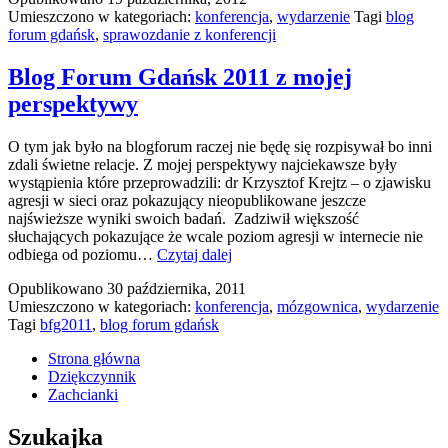
Umieszczono w kategoriach:
konferencja
,
wydarzenie
Tagi
blog
2012
forum gdańsk
,
sprawozdanie z konferencji
Blog Forum Gdańsk 2011 z mojej
perspektywy
O tym jak było na blogforum raczej nie będę się rozpisywał bo inni
zdali świetne relacje. Z mojej perspektywy najciekawsze były
wystąpienia które przeprowadzili: dr Krzysztof Krejtz – o zjawisku
agresji w sieci oraz pokazujący nieopublikowane jeszcze
najświeższe wyniki swoich badań. Zadziwił większość
słuchających pokazujące że wcale poziom agresji w internecie nie
Blog
odbiega od poziomu…
Czytaj dalej
Forum
Opublikowano
30 października, 2011
Gdańsk
Umieszczono w kategoriach:
konferencja
,
mózgownica
,
wydarzenie
2011
Tagi
bfg2011
,
blog forum gdańsk
z
mojej
Strona główna
perspektywy
Dziękczynnik
Zachcianki
Szukajka