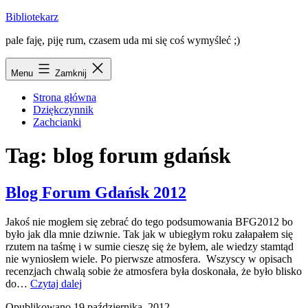
Przejdź
Bibliotekarz
do
pale faję, piję rum, czasem uda mi się coś wymyśleć ;)
treści
Menu
Zamknij
Strona główna
Dziękczynnik
Zachcianki
Tag:
blog forum gdańsk
Blog Forum Gdańsk 2012
Jakoś nie mogłem się zebrać do tego podsumowania BFG2012 bo
było jak dla mnie dziwnie. Tak jak w ubiegłym roku załapałem się
rzutem na taśmę i w sumie cieszę się że byłem, ale wiedzy stamtąd
nie wyniosłem wiele. Po pierwsze atmosfera. Wszyscy w opisach
recenzjach chwalą sobie że atmosfera była doskonała, że było blisko
Blog
do…
Czytaj dalej
Forum
Opublikowano
19 października, 2012
Gdańsk