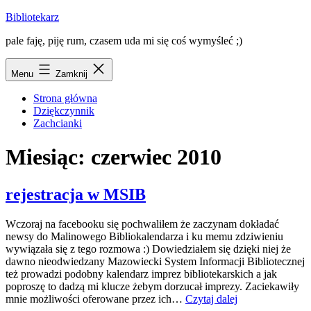
Przejdź
Bibliotekarz
do
pale faję, piję rum, czasem uda mi się coś wymyśleć ;)
treści
Menu
Zamknij
Strona główna
Dziękczynnik
Zachcianki
Miesiąc:
czerwiec 2010
rejestracja w MSIB
Wczoraj na facebooku się pochwaliłem że zaczynam dokładać
newsy do Malinowego Bibliokalendarza i ku memu zdziwieniu
wywiązała się z tego rozmowa :) Dowiedziałem się dzięki niej że
dawno nieodwiedzany Mazowiecki System Informacji Bibliotecznej
też prowadzi podobny kalendarz imprez bibliotekarskich a jak
poproszę to dadzą mi klucze żebym dorzucał imprezy. Zaciekawiły
rejestracja
mnie możliwości oferowane przez ich…
Czytaj dalej
w