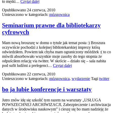
słabo,
to męski…
Czytaj dalej
schudłem
Opublikowano
24 czerwca, 2010
tylko
Umieszczono w kategoriach:
mózgownica
4
kilo
Seminarium prawne dla bibliotekarzy
cyfrowych
Mam nową broszurę w domu o tytule jak temat posta :) Broszura
oczywiście pochodzi z kolejnej bibliotekarskiej imprezy którą
odwiedziłem. Powiem tak chyba mam ograniczony móżdżek :( to co
mówili absorbowało wszystkie moje zasoby do tego stopnia że
odpuściłem relację via twitter. W skrócie – działo się – sala nabita
Seminarium
pod sufit ludźmi a prelegenci…
Czytaj dalej
prawne
Opublikowano
22 czerwca, 2010
dla
Umieszczono w kategoriach:
mózgownica
,
wydarzenie
Tagi
twitter
bibliotekarzy
cyfrowych
bo ja lubie konferencje i warsztaty
Jutro znów idę się szkolić tym razem na warsztaty „USŁUGA
POWSZECHNEJ ARCHIWIZACJI, Zabezpieczenie i archiwizacja
danych w środowisku naukowym” i cieszę się bo mam nadzieję że