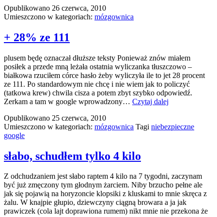
Opublikowano
26 czerwca, 2010
MSIB
Umieszczono w kategoriach:
mózgownica
+ 28% ze 111
plusem będę oznaczał dłuższe teksty Ponieważ znów miałem
posiłek a przede mną leżała ostatnia wyliczanka tłuszczowo –
białkowa rzuciłem córce hasło żeby wyliczyła ile to jet 28 procent
ze 111. Po standardowym nie chcę i nie wiem jak to policzyć
(tatkowa krew) chwila cisza a potem zbyt szybko odpowiedź.
+
Zerkam a tam w google wprowadzony…
Czytaj dalej
28%
Opublikowano
25 czerwca, 2010
ze
Umieszczono w kategoriach:
mózgownica
Tagi
niebezpieczne
111
google
słabo, schudłem tylko 4 kilo
Z odchudzaniem jest słabo raptem 4 kilo na 7 tygodni, zaczynam
być już zmęczony tym głodnym żarciem. Niby brzucho pełne ale
jak się pojawią na horyzoncie klopsiki z kluskami to mnie skręca z
żalu. W knajpie głupio, dziewczyny ciągną browara a ja jak
prawiczek (cola lajt doprawiona rumem) nikt mnie nie przekona że