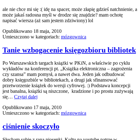
ale nie chce mi się :( idę na spacer, może złapię gdzieś natchnienie, a
może jakaś radosna myśl w drodze się znajdzie? mam ochotę
napisać wiersza (aż sam jestem zdziwiony) lol
Opublikowano
18 maja, 2010
Umieszczono w kategoriach:
mózgownica
Tanie wzbogacenie księgozbioru bibliotek
Po Warszawskich targach książki w PKiN, a właściwie po cyklu
wykładów na konferencji pt. „Książka elektroniczna – zagrożenia
czy szansa” mam pomysł, a nawet dwa. Jeden jak odbudować
dobry księgozbiór w bibliotekach, a drugi jak sfinansować
przetworzenie książek do wersji cyfrowej. :) Podstawa koncepcji
jest banalna, książki są niszczone, kradzione i po prostu zużywają
Tanie
się…
Czytaj dalej
wzbogacenie
Opublikowano
17 maja, 2010
księgozbioru
Umieszczono w kategoriach:
mózgownica
bibliotek
ciśnienie skoczyło
Słucham sobie z rana piosenki Kultu na youtube patrzę w