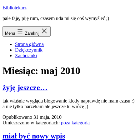
Przejdź
Bibliotekarz
do
pale faję, piję rum, czasem uda mi się coś wymyśleć ;)
treści
Menu
Zamknij
Strona główna
Dziękczynnik
Zachcianki
Miesiąc:
maj 2010
żyję jeszcze…
tak właśnie wygląda blogowanie kiedy naprawdę nie mam czasu :)
a nie tylko narzekam ale jeszcze tu wrócę ;)
Opublikowano
31 maja, 2010
Umieszczono w kategoriach:
poza kategorią
miał być nowy wpis