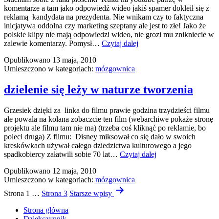
komentarze a tam jako odpowiedź wideo jakiś spamer dokleił się z
reklamą kandydata na prezydenta. Nie wnikam czy to faktyczna
inicjatywa oddolna czy marketing szeptany ale jest to złe! Jako że
polskie klipy nie mają odpowiedzi wideo, nie grozi mu znikniecie w
ciśnienie
zalewie komentarzy. Pomysł…
Czytaj dalej
skoczyło
Opublikowano
13 maja, 2010
Umieszczono w kategoriach:
mózgownica
dzielenie się leży w naturze tworzenia
Grzesiek dzięki za linka do filmu prawie godzina trzydzieści filmu
ale powala na kolana zobaczcie ten film (webarchiwe pokaże stronę
projektu ale filmu tam nie ma) (trzeba coś kliknąć po reklamie, bo
poleci druga) Z filmu: Disney miksował co się dało w swoich
kreskówkach używał całego dziedzictwa kulturowego a jego
dzielenie
spadkobiercy załatwili sobie 70 lat…
Czytaj dalej
się
Opublikowano
12 maja, 2010
leży
Umieszczono w kategoriach:
mózgownica
w
Stronicowanie
naturze
Strona 1
…
Strona 3
Starsze
wpisy
tworzenia
wpisów
Strona główna
Dziękczynnik