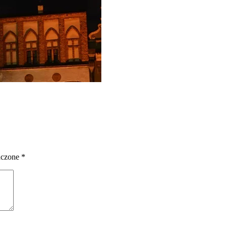
aczone
*