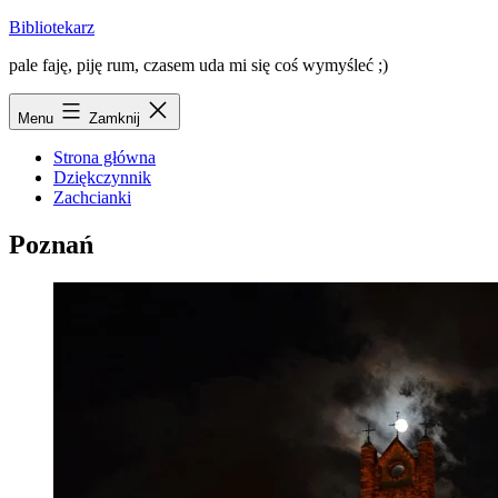
Przejdź
Bibliotekarz
do
pale faję, piję rum, czasem uda mi się coś wymyśleć ;)
treści
Menu
Zamknij
Strona główna
Dziękczynnik
Zachcianki
Poznań