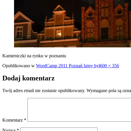
Kamieniczki na rynku w poznaniu
Pełny
Opublikowano w
WordCamp 2011 Poznań fajny był
600 × 356
rozmiar
Dodaj komentarz
Twój adres email nie zostanie opublikowany.
Wymagane pola są ozn
Komentarz
*
Nazwa
*