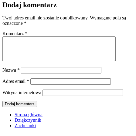
Dodaj komentarz
Twój adres email nie zostanie opublikowany.
Wymagane pola są
oznaczone
*
Komentarz
*
Nazwa
*
Adres email
*
Witryna internetowa
Strona główna
Dziękczynnik
Zachcianki