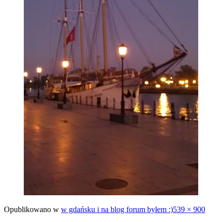
Pełny
Opublikowano w
w gdańsku i na blog forum byłem :)
539 × 900
rozmiar