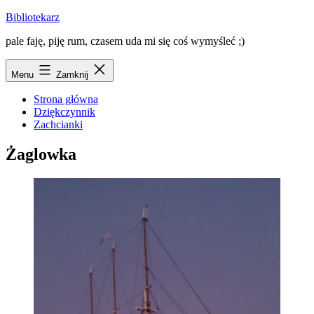
Przejdź
Bibliotekarz
do
pale faję, piję rum, czasem uda mi się coś wymyśleć ;)
treści
Menu
Zamknij
Strona główna
Dziękczynnik
Zachcianki
Żaglowka