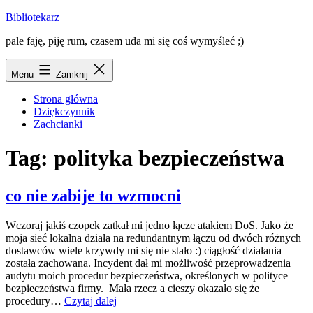
Przejdź
Bibliotekarz
do
pale faję, piję rum, czasem uda mi się coś wymyśleć ;)
treści
Menu
Zamknij
Strona główna
Dziękczynnik
Zachcianki
Tag:
polityka bezpieczeństwa
co nie zabije to wzmocni
Wczoraj jakiś czopek zatkał mi jedno łącze atakiem DoS. Jako że
moja sieć lokalna działa na redundantnym łączu od dwóch różnych
dostawców wiele krzywdy mi się nie stało :) ciągłość działania
została zachowana. Incydent dał mi możliwość przeprowadzenia
audytu moich procedur bezpieczeństwa, określonych w polityce
bezpieczeństwa firmy. Mała rzecz a cieszy okazało się że
co
procedury…
Czytaj dalej
nie