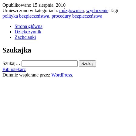
Opublikowano
15 sierpnia, 2010
zabije
Umieszczono w kategoriach:
mózgownica
,
wydarzenie
Tagi
to
polityka bezpieczeństwa
,
procedury bezpieczeństwa
wzmocni
Strona główna
Dziękczynnik
Zachcianki
Szukajka
Szukaj…
Bibliotekarz
Dumnie wspierane przez
WordPress
.