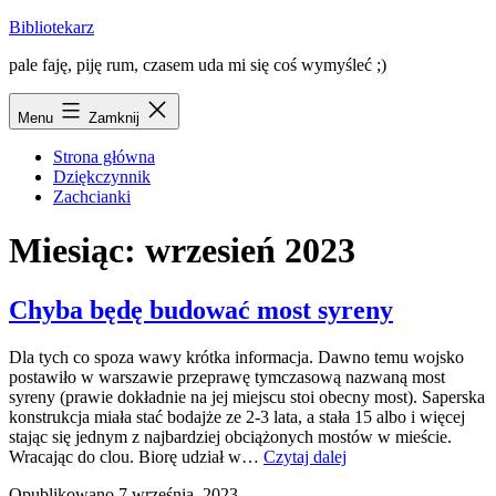
Przejdź
Bibliotekarz
do
pale faję, piję rum, czasem uda mi się coś wymyśleć ;)
treści
Menu
Zamknij
Strona główna
Dziękczynnik
Zachcianki
Miesiąc:
wrzesień 2023
Chyba będę budować most syreny
Dla tych co spoza wawy krótka informacja. Dawno temu wojsko
postawiło w warszawie przeprawę tymczasową nazwaną most
syreny (prawie dokładnie na jej miejscu stoi obecny most). Saperska
konstrukcja miała stać bodajże ze 2-3 lata, a stała 15 albo i więcej
stając się jednym z najbardziej obciążonych mostów w mieście.
Chyba
Wracając do clou. Biorę udział w…
Czytaj dalej
będę
Opublikowano
7 września, 2023
budować