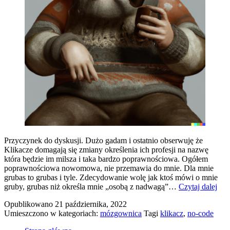
Przyczynek do dyskusji. Dużo gadam i ostatnio obserwuję że
Klikacze domagają się zmiany określenia ich profesji na nazwę
która będzie im milsza i taka bardzo poprawnościowa. Ogółem
poprawnościowa nowomowa, nie przemawia do mnie. Dla mnie
grubas to grubas i tyle. Zdecydowanie wolę jak ktoś mówi o mnie
Kli
gruby, grubas niż określa mnie „osobą z nadwagą”…
Czytaj dalej
jak
Opublikowano
21 października, 2022
ich
Umieszczono w kategoriach:
mózgownica
Tagi
klikacz
,
no-code
pop
naz