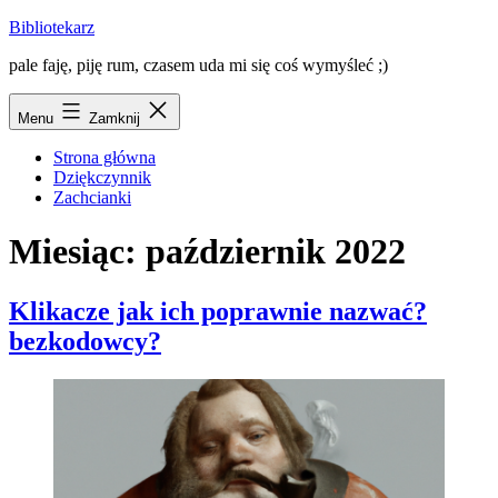
Przejdź
Bibliotekarz
do
pale faję, piję rum, czasem uda mi się coś wymyśleć ;)
treści
Menu
Zamknij
Strona główna
Dziękczynnik
Zachcianki
Miesiąc:
październik 2022
Klikacze jak ich poprawnie nazwać?
bezkodowcy?