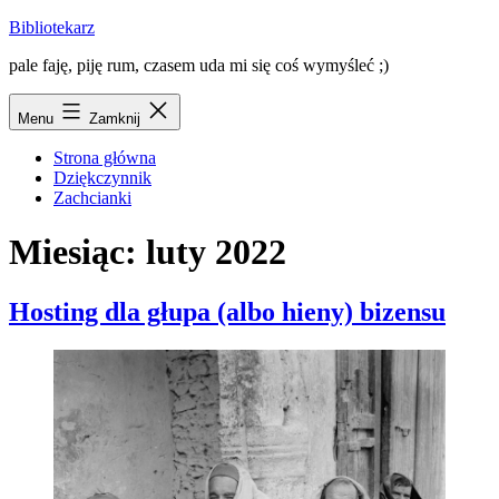
Przejdź
Bibliotekarz
do
pale faję, piję rum, czasem uda mi się coś wymyśleć ;)
treści
Menu
Zamknij
Strona główna
Dziękczynnik
Zachcianki
Miesiąc:
luty 2022
Hosting dla głupa (albo hieny) bizensu