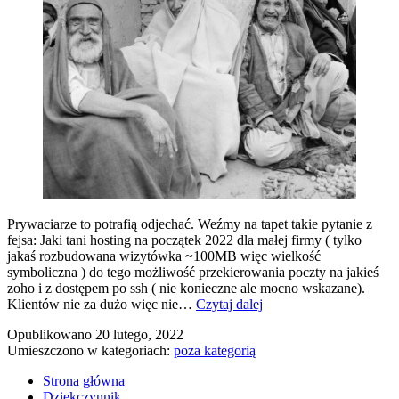
Prywaciarze to potrafią odjechać. Weźmy na tapet takie pytanie z
fejsa: Jaki tani hosting na początek 2022 dla małej firmy ( tylko
jakaś rozbudowana wizytówka ~100MB więc wielkość
symboliczna ) do tego możliwość przekierowania poczty na jakieś
zoho i z dostępem po ssh ( nie konieczne ale mocno wskazane).
Hosting
Klientów nie za dużo więc nie…
Czytaj dalej
dla
Opublikowano
20 lutego, 2022
głupa
Umieszczono w kategoriach:
poza kategorią
(albo
hieny)
Strona główna
bizensu
Dziękczynnik