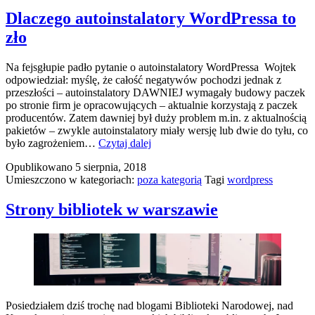
Dlaczego autoinstalatory WordPressa to
zło
Na fejsgłupie padło pytanie o autoinstalatory WordPressa Wojtek
odpowiedział: myślę, że całość negatywów pochodzi jednak z
przeszłości – autoinstalatory DAWNIEJ wymagały budowy paczek
po stronie firm je opracowujących – aktualnie korzystają z paczek
producentów. Zatem dawniej był duży problem m.in. z aktualnością
pakietów – zwykle autoinstalatory miały wersję lub dwie do tyłu, co
Dlaczego
było zagrożeniem…
Czytaj dalej
autoinstalatory
Opublikowano
5 sierpnia, 2018
WordPressa
Umieszczono w kategoriach:
poza kategorią
Tagi
wordpress
to
zło
Strony bibliotek w warszawie
Posiedziałem dziś trochę nad blogami Biblioteki Narodowej, nad