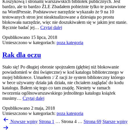
Koszykową i stronami warszawskich bibliotek publicznych. Jest
bardzo, ale to bardzo ŹLE Zbadałem pobieżnie tylko te postawione
na WordPressie. Podstawowe narzędzie wykazało że 9 na 10
testowanych stron jest nieaktualizowane a dziesiąta po prostu
blokowała narzędzie, więc nie doszukiwałem się w jakim jest stanie.
Strony
Ręcznie badać jej…
Czytaj dalej
bibliotek
Opublikowano
15 lipca, 2018
w
Umieszczono w kategoriach:
poza kategorią
warszawie
Rak dla oczu
Stało się! Po długiej obronie spojrzałem (głębiej niż blokowanie
powiadomień w dni świąteczne) w kod katalogu bibliotecznego w
mojej bibliotece. Umarłem :/ Z racji że system biblioteczny którego
w bece używamy działa jak działa, nie chciałem zaglądać do kodu
katalogu. Bałem się tego co tam znajdę. Niestety w ramach
tworzenia ogólnowarszawskiego jednolitego katalogu książek
Rak
musimy…
Czytaj dalej
dla
Opublikowano
2 maja, 2018
oczu
Umieszczono w kategoriach:
poza kategorią
Stronicowanie
Nowsze
wpisy
Strona 1
…
Strona 4
…
Strona 69
Starsze
wpisy
wpisów