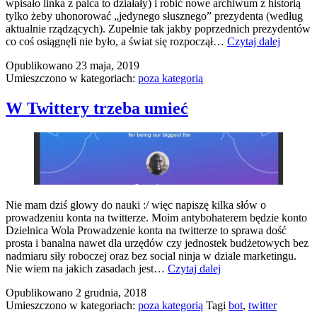
wpisało linka z palca to działały) i robić nowe archiwum z historią
tylko żeby uhonorować „jedynego słusznego” prezydenta (według
aktualnie rządzących). Zupełnie tak jakby poprzednich prezydentów
Prezyde
co coś osiągnęli nie było, a świat się rozpoczął…
Czytaj dalej
strona
Opublikowano
23 maja, 2019
z
Umieszczono w kategoriach:
poza kategorią
paździe
W Twittery trzeba umieć
Nie mam dziś głowy do nauki :/ więc napiszę kilka słów o
prowadzeniu konta na twitterze. Moim antybohaterem będzie konto
Dzielnica Wola Prowadzenie konta na twitterze to sprawa dość
prosta i banalna nawet dla urzędów czy jednostek budżetowych bez
nadmiaru siły roboczej oraz bez social ninja w dziale marketingu.
W
Nie wiem na jakich zasadach jest…
Czytaj dalej
Twittery
Opublikowano
2 grudnia, 2018
trzeba
Umieszczono w kategoriach:
poza kategorią
Tagi
bot
,
twitter
umieć