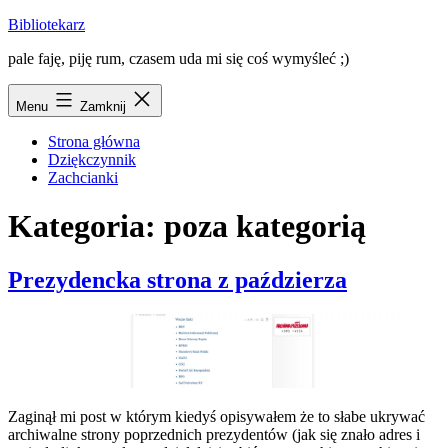
Przejdź
Bibliotekarz
do
pale faję, piję rum, czasem uda mi się coś wymyśleć ;)
treści
Menu
Zamknij
Strona główna
Dziękczynnik
Zachcianki
Kategoria:
poza kategorią
Prezydencka strona z paździerza
Zaginął mi post w którym kiedyś opisywałem że to słabe ukrywać
archiwalne strony poprzednich prezydentów (jak się znało adres i