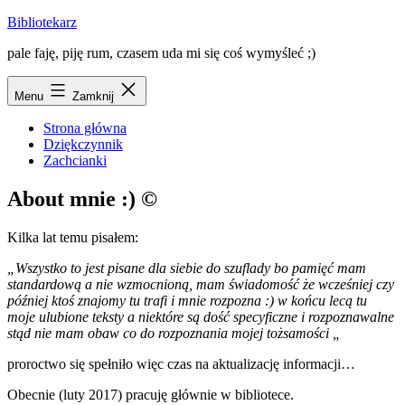
Przejdź
Bibliotekarz
do
pale faję, piję rum, czasem uda mi się coś wymyśleć ;)
treści
Menu
Zamknij
Strona główna
Dziękczynnik
Zachcianki
About mnie :) ©
Kilka lat temu pisałem:
„Wszystko to jest pisane dla siebie do szuflady bo pamięć mam
standardową a nie wzmocnioną, mam świadomość że wcześniej czy
później ktoś znajomy tu trafi i mnie rozpozna :) w końcu lecą tu
moje ulubione teksty a niektóre są dość specyficzne i rozpoznawalne
stąd nie mam obaw co do rozpoznania mojej tożsamości „
proroctwo się spełniło więc czas na aktualizację informacji…
Obecnie (luty 2017) pracuję głównie w bibliotece.