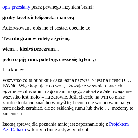
opis przesłany
przez pewnego inżyniera brzmi:
gruby facet z inteligencką manierą
Autoryzowany opis mojej postaci obecnie to:
Twardo gram w ruletę z życiem,
wiem… kiedyś przegram…
póki co piję rum, palę faję, cieszę się bytem ;)
I na koniec
Wszystko co tu publikuję /jaka ładna nazwa/ :> jest na licencji CC
BY-NC Więc kopiujcie do woli, używajcie w swoich pracach,
łącznie ze zdjęciami i nagraniami mojego autorstwa /ale uwaga nie
wszystko jest moje/ – na zdrowie. Jeśli chcecie na tym co piszę
zarobić to dajcie znać bo w myśl tej licencji nie wolno wam na tych
materiałach zarabiać, ale za szklankę rumu lub dwie …. możemy to
zmienić :)
Istotną sprawą dla poznania mnie jest zapoznanie się z
Projektem
Ażi Dahaka
w którym biorę aktywny udział.