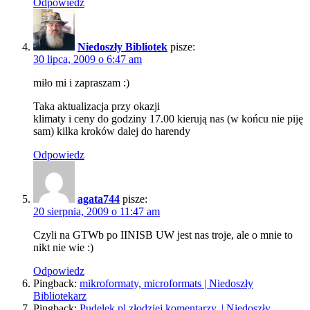
Odpowiedz
Niedoszły Bibliotek
pisze:
30 lipca, 2009 o 6:47 am
miło mi i zapraszam :)
Taka aktualizacja przy okazji
klimaty i ceny do godziny 17.00 kierują nas (w końcu nie piję
sam) kilka kroków dalej do harendy
Odpowiedz
agata744
pisze:
20 sierpnia, 2009 o 11:47 am
Czyli na GTWb po IINISB UW jest nas troje, ale o mnie to
nikt nie wie :)
Odpowiedz
Pingback:
mikroformaty, microformats | Niedoszły
Bibliotekarz
Pingback:
Pudelek.pl złodziej komentarzy. | Niedoszły