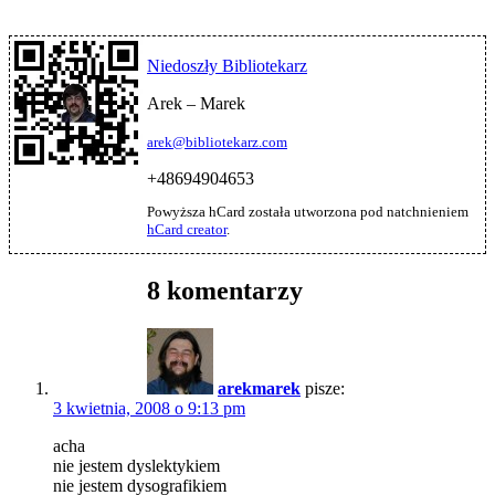
Niedoszły Bibliotekarz
Arek – Marek
arek@bibliotekarz.com
+48694904653
Powyższa hCard została utworzona pod natchnieniem
hCard creator
.
8 komentarzy
arekmarek
pisze:
3 kwietnia, 2008 o 9:13 pm
acha
nie jestem dyslektykiem
nie jestem dysografikiem