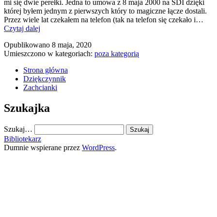
mi się dwie perełki. Jedna to umowa z 8 maja 2000 na SDI dzięki
której byłem jednym z pierwszych który to magiczne łącze dostali.
Przez wiele lat czekałem na telefon (tak na telefon się czekało i…
Opijam
Czytaj dalej
dziś
Opublikowano
8 maja, 2020
20
Umieszczono w kategoriach:
poza kategorią
lat
stałego
Strona główna
łącza
Dziękczynnik
w
Zachcianki
domu!
Szukajka
Szukaj…
Bibliotekarz
Dumnie wspierane przez
WordPress
.