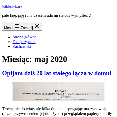
Przejdź
Bibliotekarz
do
pale faję, piję rum, czasem uda mi się coś wymyśleć ;)
treści
Menu
Zamknij
Strona główna
Dziękczynnik
Zachcianki
Miesiąc:
maj 2020
Opijam dziś 20 lat stałego łącza w domu!
Trochę nie do wiary ale kilka dni temu sprzątając maszynownię
(przed przywróceniem jej do użytku) przeglądałem papiery i trafiły