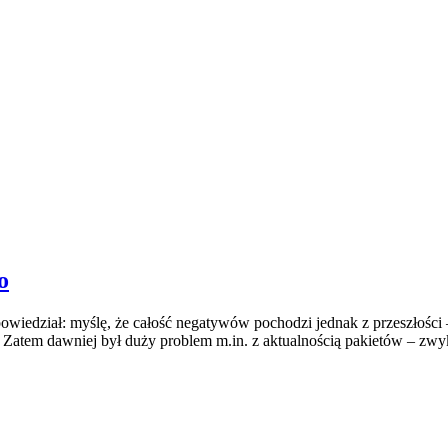
o
dpowiedział: myślę, że całość negatywów pochodzi jednak z przeszłoś
 Zatem dawniej był duży problem m.in. z aktualnością pakietów – zwykl