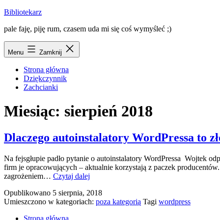
Przejdź
Bibliotekarz
do
pale faję, piję rum, czasem uda mi się coś wymyśleć ;)
treści
Menu
Zamknij
Strona główna
Dziękczynnik
Zachcianki
Miesiąc:
sierpień 2018
Dlaczego autoinstalatory WordPressa to zł
Na fejsgłupie padło pytanie o autoinstalatory WordPressa Wojtek o
firm je opracowujących – aktualnie korzystają z paczek producentów.
Dlaczego
zagrożeniem…
Czytaj dalej
autoinstalatory
Opublikowano
5 sierpnia, 2018
WordPressa
Umieszczono w kategoriach:
poza kategorią
Tagi
wordpress
to
zło
Strona główna