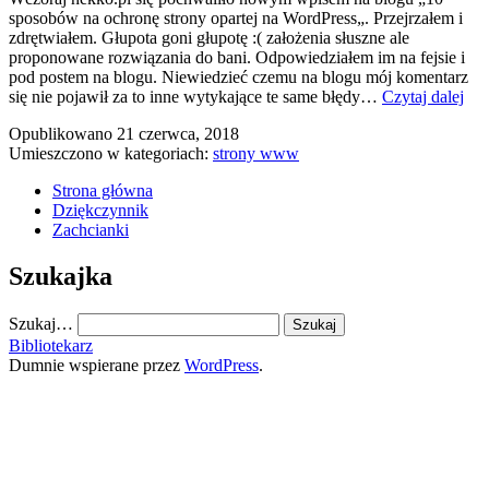
sposobów na ochronę strony opartej na WordPress„. Przejrzałem i
zdrętwiałem. Głupota goni głupotę :( założenia słuszne ale
proponowane rozwiązania do bani. Odpowiedziałem im na fejsie i
pod postem na blogu. Niewiedzieć czemu na blogu mój komentarz
Blo
się nie pojawił za to inne wytykające te same błędy…
Czytaj dalej
hek
Opublikowano
21 czerwca, 2018
jak
Umieszczono w kategoriach:
strony www
żal.
Strona główna
Dziękczynnik
Zachcianki
Szukajka
Szukaj…
Bibliotekarz
Dumnie wspierane przez
WordPress
.