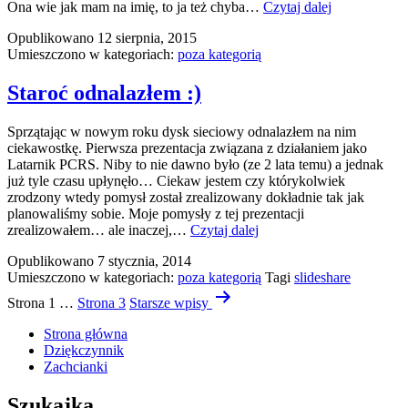
Ona
Ona wie jak mam na imię, to ja też chyba…
Czytaj dalej
mi
Opublikowano
12 sierpnia, 2015
po
Umieszczono w kategoriach:
poza kategorią
imieniu…
Staroć odnalazłem :)
Sprzątając w nowym roku dysk sieciowy odnalazłem na nim
ciekawostkę. Pierwsza prezentacja związana z działaniem jako
Latarnik PCRS. Niby to nie dawno było (ze 2 lata temu) a jednak
już tyle czasu upłynęło… Ciekaw jestem czy którykolwiek
zrodzony wtedy pomysł został zrealizowany dokładnie tak jak
planowaliśmy sobie. Moje pomysły z tej prezentacji
Staroć
zrealizowałem… ale inaczej,…
Czytaj dalej
odnalazłem
Opublikowano
7 stycznia, 2014
:)
Umieszczono w kategoriach:
poza kategorią
Tagi
slideshare
Stronicowanie
Strona 1
…
Strona 3
Starsze
wpisy
wpisów
Strona główna
Dziękczynnik
Zachcianki
Szukajka