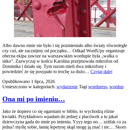
Albo dawno mnie nie było i się pozmieniało albo światy równoległe
czy cuś, ale zacznijmy od początku… Odkąd WordUpy organizuje
obecna ekipa zawsze na warszawskim wordupie była „walka o
sitko”. Zazwyczaj w końcu Karolina przejmowała mikrofon od
Dominika i działo się. Tym razom mieli dwa mikrofony i
chyba
powiedzieć że się posypało to trochę za dużo…
Czytaj dalej
najdziwni
Opublikowano
1 lipca, 2026
WordUp
Umieszczono w kategoriach:
wydarzenie
Tagi
wordpress
,
wordup
wawa
od
lat
Ona mi po imieniu…
Jako że dopiero co się ogarniam w biblio, to wychodzą różne
kwiatki. Przykładowo wpadam do jednej z placówek a tu jakaś
dziewczyna gada do mnie po imieniu. Yyyy tego no… szitfak co za
jedna? myślę sobie, łamię łepetynę skąd mogę ją znać i nic… Skoro