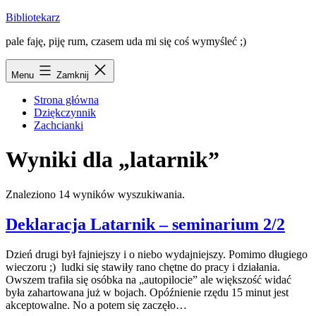
Przejdź
Bibliotekarz
do
pale faję, piję rum, czasem uda mi się coś wymyśleć ;)
treści
Menu
Zamknij
Strona główna
Dziękczynnik
Zachcianki
Wyniki dla „
latarnik
”
Znaleziono 14 wyników wyszukiwania.
Deklaracja Latarnik – seminarium 2/2
Dzień drugi był fajniejszy i o niebo wydajniejszy. Pomimo długiego
wieczoru ;) ludki się stawiły rano chętne do pracy i działania.
Owszem trafiła się osóbka na „autopilocie” ale większość widać
była zahartowana już w bojach. Opóźnienie rzędu 15 minut jest
akceptowalne. No a potem się zaczęło…