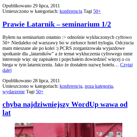
Opublikowano
29 lipca, 2011
Umieszczono w kategoriach:
konferencja
Tagi
50+
Prawie Latarnik – seminarium 1/2
Byłem na seminarium ostatnio :> odnośnie wykluczonych cyfrowo
50+ Niedaleko od warszawy bo w zielonce hotel trylogia. Odczucia
mam mieszane ale po kolei :) PCRS zorganizowała wyjazdowe
spotkanie dla „latarników” a że temat wykluczenia cyfrowego mnie
interesuje więc się zapisałem i pojechałem dowiedzieć więcej o co
biega w tym latarniczeniu. Jako że dostałem nazwę hotelu…
Czytaj
Prawie
dalej
Latarnik
Opublikowano
28 lipca, 2011
–
Umieszczono w kategoriach:
konferencja
,
poza kategorią
,
seminarium
wydarzenie
Tagi
50+
1/2
chyba najdziwniejszy WordUp wawa od
lat